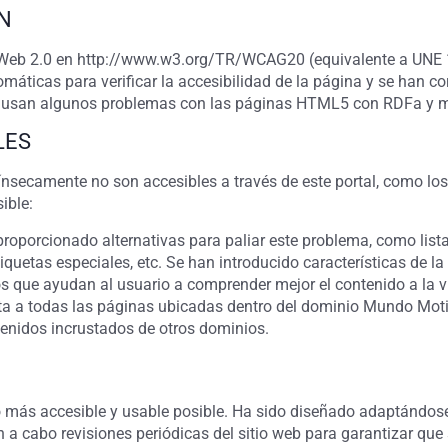
ÓN
o Web 2.0 en http://www.w3.org/TR/WCAG20 (equivalente a UNE
máticas para verificar la accesibilidad de la página y se han c
ausan algunos problemas con las páginas HTML5 con RDFa y m
LES
nsecamente no son accesibles a través de este portal, como lo
ible:
oporcionado alternativas para paliar este problema, como listas
quetas especiales, etc. Se han introducido características de 
s que ayudan al usuario a comprender mejor el contenido a la vi
ta a todas las páginas ubicadas dentro del dominio Mundo Mot
tenidos incrustados de otros dominios.
o más accesible y usable posible. Ha sido diseñado adaptándose
van a cabo revisiones periódicas del sitio web para garantizar q