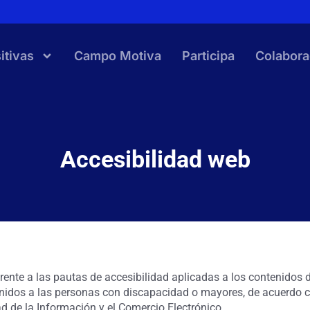
itivas
Campo Motiva
Participa
Colabora
Accesibilidad web
ente a las pautas de accesibilidad aplicadas a los contenidos d
enidos a las personas con discapacidad o mayores, de acuerdo c
ad de la Información y el Comercio Electrónico.